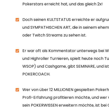
Pokerstars erreicht hat, und das gleich 2x!
Doch seinen KULTSTATUS erreichte er aufgr
und SYMPATHISCHEN ART, die in seinem ehem
oder Twitch Streams zu sehen ist.
Er war oft als Kommentator unterwegs bei WS
und Highroller Turnieren, spielt heute noch T
WSOP) und Cashgame, gibt SEMINARE, und ist v
POKERCOACH.
Wer von über 12 MILLIONEN gespielten Poker
Profi-Erfahrung profitieren möchte, und wer
sein POKERWISSEN erweitern möchte, ist bei