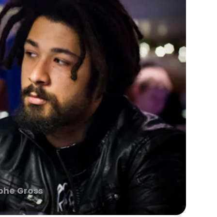
phe Gross