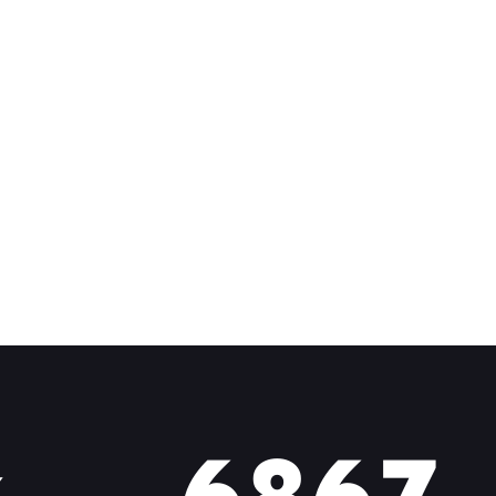
x
6867