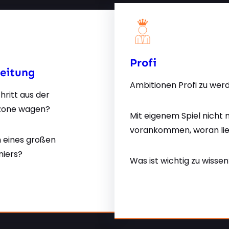
Profi
eitung
Ambitionen Profi zu wer
hritt aus der
zone wagen?
Mit eigenem Spiel nicht
vorankommen, woran lie
 eines großen
niers?
Was ist wichtig zu wisse
 MICH VOR!
ZEIG MIR DEN WEG!