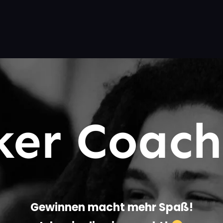
ker Coach
Gewinnen macht mehr Spaß!