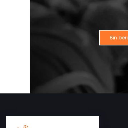
Bin bere