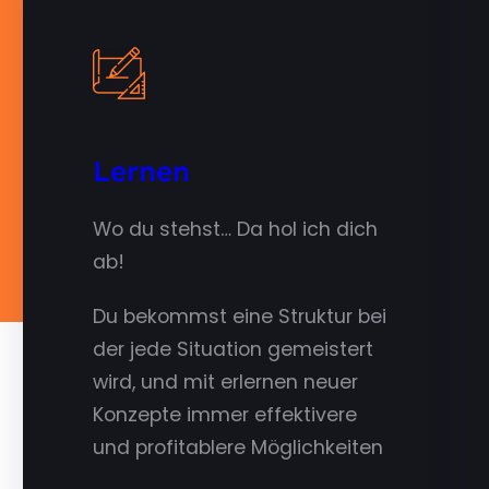
Lernen
Wo du stehst… Da hol ich dich
ab!
Du bekommst eine Struktur bei
der jede Situation gemeistert
wird, und mit erlernen neuer
Konzepte immer effektivere
und profitablere Möglichkeiten