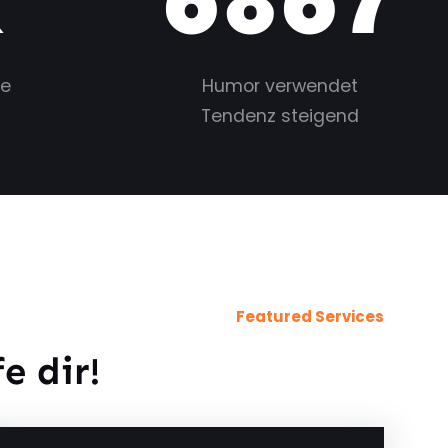
te
Humor verwendet
Tendenz steigend
Featured Services
e dir!