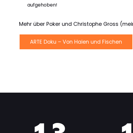
aufgehoben!
Mehr über Poker und Christophe Gross (mein
ARTE Doku – Von Haien und Fischen
13