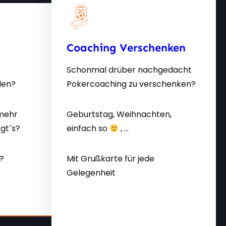
Coaching Verschenken
Schonmal drüber nachgedacht
den?
Pokercoaching zu verschenken?
 mehr
Geburtstag, Weihnachten,
gt´s?
einfach so
, …
n?
Mit Grußkarte für jede
Gelegenheit
EINE FREUDE MACHEN!