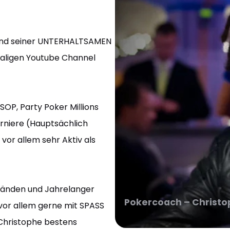
und seiner UNTERHALTSAMEN
aligen Youtube Channel
OP, Party Poker Millions
urniere (Hauptsächlich
or allem sehr Aktiv als
händen und Jahrelanger
Pokercoach – Christo
 vor allem gerne mit SPASS
 Christophe bestens