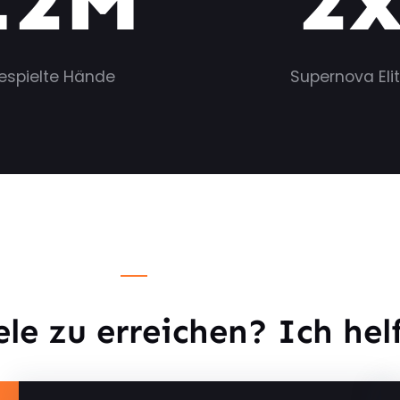
espielte Hände
Supernova Eli
le zu erreichen? Ich helf